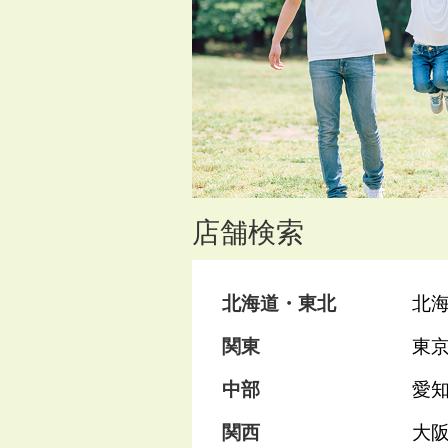
店舗検索
北海道・東北
北
関東
東
中部
愛
関西
大