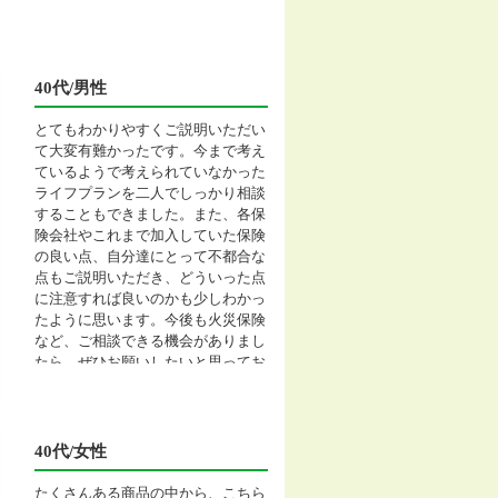
40代/男性
とてもわかりやすくご説明いただい
て大変有難かったです。今まで考え
ているようで考えられていなかった
ライフプランを二人でしっかり相談
することもできました。また、各保
険会社やこれまで加入していた保険
の良い点、自分達にとって不都合な
点もご説明いただき、どういった点
に注意すれば良いのかも少しわかっ
たように思います。今後も火災保険
など、ご相談できる機会がありまし
たら、ぜひお願いしたいと思ってお
ります。
40代/女性
たくさんある商品の中から、こちら