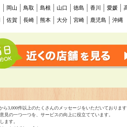
島
岡山
鳥取
島根
山口
徳島
香川
愛媛
岡
佐賀
長崎
熊本
大分
宮崎
鹿児島
沖縄
判
から3,000件以上のたくさんのメッセージをいただいておりま
意見の一つ一つを、サービスの向上に役立てています。
します。