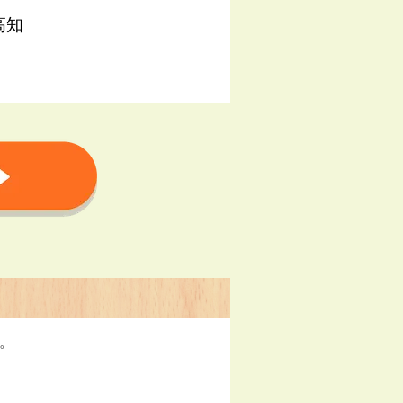
高知
す。