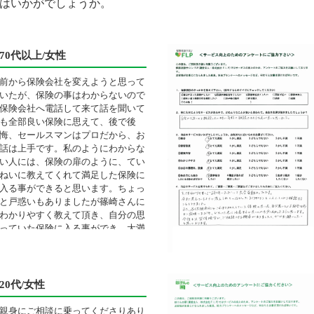
はいかがでしょうか。
70代以上/女性
前から保険会社を変えようと思って
いたが、保険の事はわからないので
保険会社へ電話して来て話を聞いて
も全部良い保険に思えて、後で後
悔、セールスマンはプロだから、お
話は上手です。私のようにわからな
い人には、保険の扉のように、てい
ねいに教えてくれて満足した保険に
入る事ができると思います。ちょっ
と戸惑いもありましたが篠崎さんに
わかりやすく教えて頂き、自分の思
っていた保険に入る事ができ、大満
足です。
20代/女性
親身にご相談に乗ってくださりあり