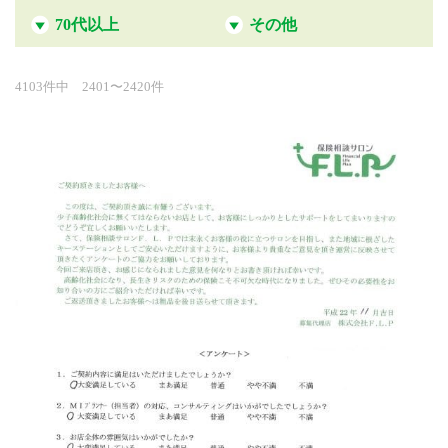
70代以上
その他
4103件中 2401〜2420件