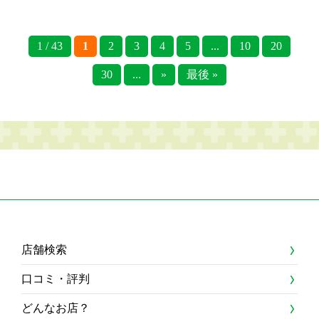
1 / 43
1
2
3
4
5
...
10
20
30
...
»
最後 »
店舗検索
口コミ・評判
どんなお店？