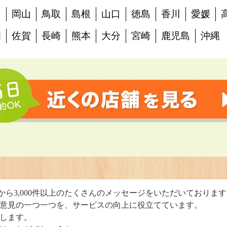
島
岡山
鳥取
島根
山口
徳島
香川
愛媛
岡
佐賀
長崎
熊本
大分
宮崎
鹿児島
沖縄
判
から3,000件以上のたくさんのメッセージをいただいておりま
意見の一つ一つを、サービスの向上に役立てています。
します。