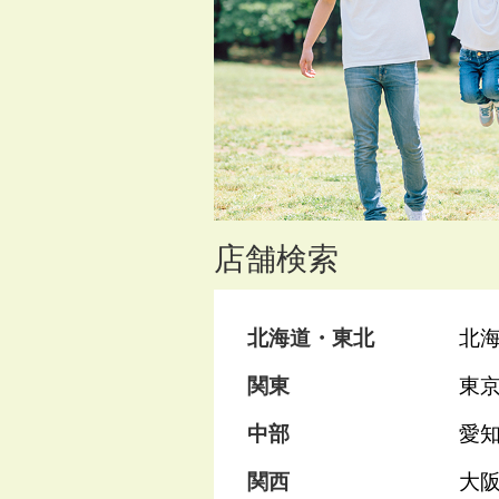
店舗検索
北海道・東北
北
関東
東
中部
愛
関西
大