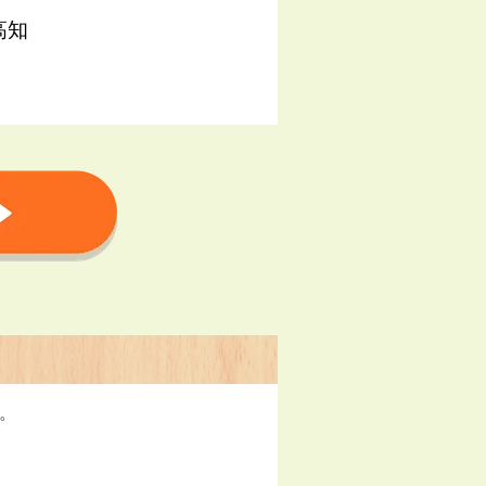
高知
す。