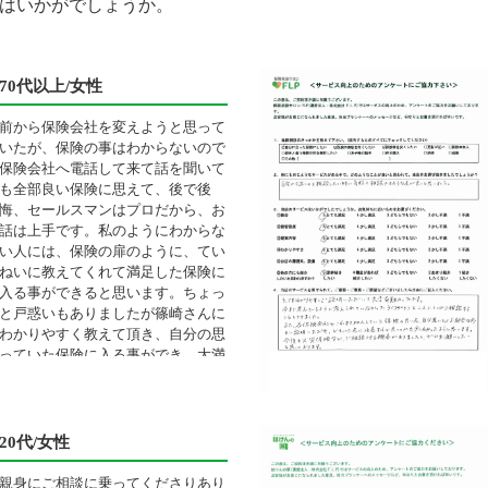
はいかがでしょうか。
70代以上/女性
前から保険会社を変えようと思って
いたが、保険の事はわからないので
保険会社へ電話して来て話を聞いて
も全部良い保険に思えて、後で後
悔、セールスマンはプロだから、お
話は上手です。私のようにわからな
い人には、保険の扉のように、てい
ねいに教えてくれて満足した保険に
入る事ができると思います。ちょっ
と戸惑いもありましたが篠崎さんに
わかりやすく教えて頂き、自分の思
っていた保険に入る事ができ、大満
足です。
20代/女性
親身にご相談に乗ってくださりあり