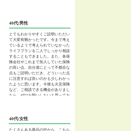
40代/男性
とてもわかりやすくご説明いただい
て大変有難かったです。今まで考え
ているようで考えられていなかった
ライフプランを二人でしっかり相談
することもできました。また、各保
険会社やこれまで加入していた保険
の良い点、自分達にとって不都合な
点もご説明いただき、どういった点
に注意すれば良いのかも少しわかっ
たように思います。今後も火災保険
など、ご相談できる機会がありまし
たら、ぜひお願いしたいと思ってお
ります。
40代/女性
たくさんある商品の中から、こちら