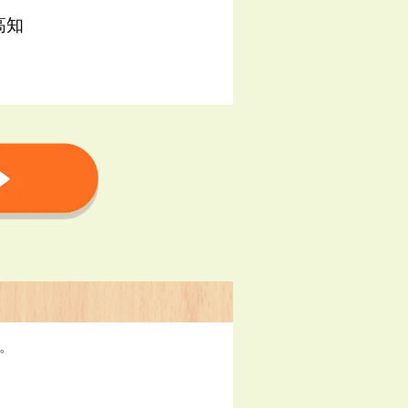
高知
す。