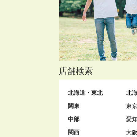
店舗検索
北海道・東北
北
関東
東
中部
愛
関西
大