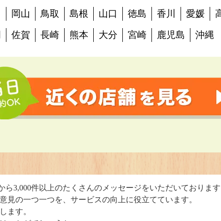
島
岡山
鳥取
島根
山口
徳島
香川
愛媛
岡
佐賀
長崎
熊本
大分
宮崎
鹿児島
沖縄
判
から3,000件以上のたくさんのメッセージをいただいておりま
意見の一つ一つを、サービスの向上に役立てています。
します。