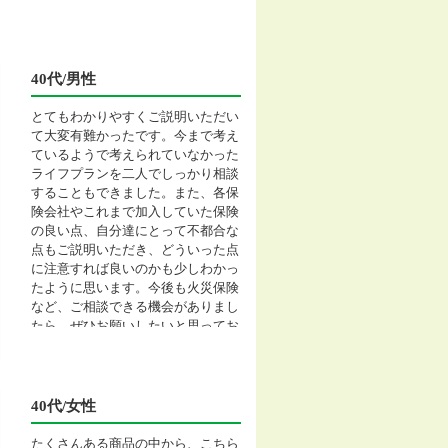
40代/男性
とてもわかりやすくご説明いただい
て大変有難かったです。今まで考え
ているようで考えられていなかった
ライフプランを二人でしっかり相談
することもできました。また、各保
険会社やこれまで加入していた保険
の良い点、自分達にとって不都合な
点もご説明いただき、どういった点
に注意すれば良いのかも少しわかっ
たように思います。今後も火災保険
など、ご相談できる機会がありまし
たら、ぜひお願いしたいと思ってお
ります。
40代/女性
たくさんある商品の中から、こちら