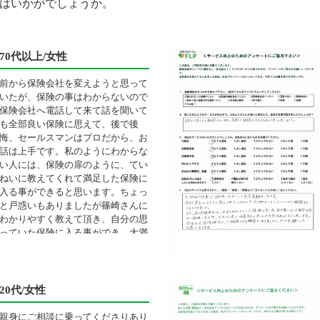
はいかがでしょうか。
70代以上/女性
前から保険会社を変えようと思って
いたが、保険の事はわからないので
保険会社へ電話して来て話を聞いて
も全部良い保険に思えて、後で後
悔、セールスマンはプロだから、お
話は上手です。私のようにわからな
い人には、保険の扉のように、てい
ねいに教えてくれて満足した保険に
入る事ができると思います。ちょっ
と戸惑いもありましたが篠崎さんに
わかりやすく教えて頂き、自分の思
っていた保険に入る事ができ、大満
足です。
20代/女性
親身にご相談に乗ってくださりあり