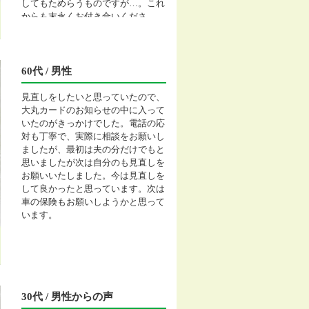
してもためらうものですが…。これ
からも末永くお付き合いくださ
い。 P.S妻の父は昔、日本生命の
支店長、おば達も外交員、みんなぺ
らぺらとおしゃべりで押しが強い人
ばかりでしたので苦手だったそうで
60代 / 男性
す(笑)
見直しをしたいと思っていたので、
大丸カードのお知らせの中に入って
いたのがきっかけでした。電話の応
対も丁寧で、実際に相談をお願いし
ましたが、最初は夫の分だけでもと
思いましたが次は自分のも見直しを
お願いいたしました。今は見直しを
して良かったと思っています。次は
車の保険もお願いしようかと思って
います。
30代 / 男性からの声