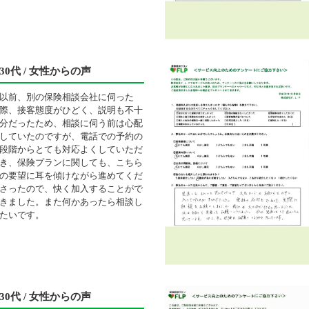
30代 / 女性からの声
以前、別の保険相談会社に伺った
際、接客態度がひどく、説明も不十
分だったため、相談に伺う前は心配
していたのですが、電話での予約の
段階からとても対応よくしていただ
き、保険プランに関しても、こちら
の要望に耳を傾けながら進めてくだ
さったので、快く加入することがで
きました。また何かあったら相談し
たいです。
30代 / 女性からの声