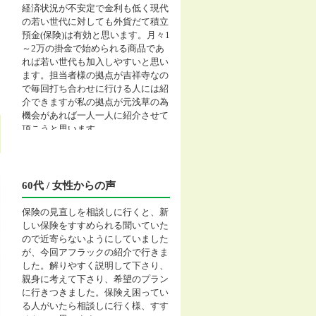
経済状況が不安定で金利も低く現代
の若い世代に対しても外貨だて積立
預金(保険)は有効と思います。月々1
～2万の掛金で始められる商品であ
れば若い世代も加入しやすいと思い
ます。担当者様の拠点が吉祥寺なの
で毎回打ち合わせに行ける人には紹
介できますが私の拠点が元浅草の為
機会があれば一人一人に紹介させて
頂こうと思います。
60代 / 女性からの声
保険の見直しを相談しに行くと、新
しい保険をすすめられる聞いていた
ので近寄らないようにしていました
が、今回アフラックの紹介で行きま
した。解りやすく説明して下さり、
親身に考えて下さり、希望のプラン
に行きつきました。保険え困ってい
る人がいたら相談しに行く様、すす