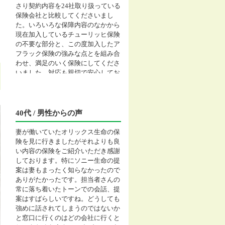
さり契約内容を24社取り扱っている
保険会社と比較してくださいまし
た。いろいろな保障内容のなかから
現在加入しているチューリッヒ保険
の不要な部分と、この度加入したア
フラック保険の強みな点とを組み合
わせ、満足のいく保険にしてくださ
いました。対応も親切で安心してお
任せすることができました。お世話
になり、ありがとうございました。
40代 / 男性からの声
妻が働いていたオリックス生命の保
険を見に行きましたがそれよりも良
い内容の保険をご紹介いただき感謝
しております。特にソニー生命の提
案は妻もまったく知らなかったので
ありがたかったです。担当者さんの
常に落ち着いたトーンでの会話、提
案はすばらしいですね。どうしても
強めに話されてしまうのではないか
と窓口に行くのはどの会社に行くと