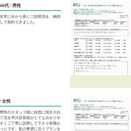
40代 / 男性
非常に分かり易くご説明頂き、納得
して契約できました。
/ 女性
男性のスタッフ様に自然に招き入れ
て頂き早川店長様がとても分かりや
すくご丁寧に説明して下さり有難か
ったです。私の希望に沿うプランを