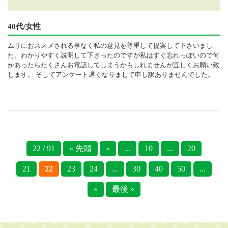
40代/女性
ムリにおススメされる事なく私の意見を尊重して提案して下さいまし
た。わかりやすく説明して下さったのですが私はすぐ忘れっぽいので何
かあったらたくさんお電話してしまうかもしれませんが宜しくお願い致
します。 そしてアンケート遅くなりまして申し訳ありませんでした。
22 / 91
« 先頭
«
...
10
...
20
21
22
23
24
...
30
40
50
...
»
最後 »