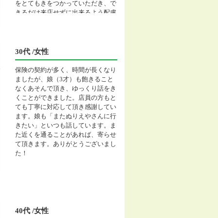
をとてもきをつかっていただき、で
きるだけ来店せずに出来るよう配慮
してもらい、大変助かりました。次
保険に入るときは、また中村さんに
おねがいをしたいです。
30代 /女性
保険の契約が多く、時間が長くなり
ましたが、娘（3才）も飽きること
なくあそんで頂き、ゆっくり話をき
くことができました。店員の方もと
ても丁寧に対応して頂き感謝してい
ます。娘も「またぬりえやさんに行
きたい」といつも話しています。ま
た近くを通ることがあれば、寄らせ
て頂きます。ありがとうございまし
た！
40代 /女性