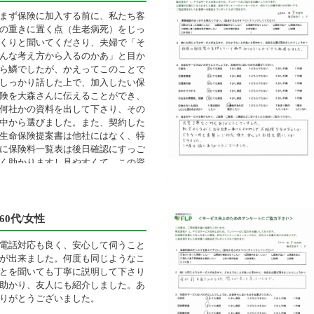
まず保険に加入する前に、私たち客
の重きに置く点（生老病死）をじっ
くりと聞いてくださり、夫婦で「そ
んな考え方から入るのかあ」と目か
ら鱗でしたが、かえってこのことで
しっかり話した上で、加入したい保
険を大森さんに伝えることができ、
何社かの資料を出して下さり、その
中から選びました。また、契約した
生命保険提案書は他社にはなく、特
に保険料一覧表は後日確認にすっご
く助かりますし見やすくて、この資
料の渡し方はすごくいいと思いま
す。なので兄の保険もこちらでお世
話になりました。大森さんは相手の
話から何の保険が一番合っているか
60代/女性
一生懸命考えてくださる方で、担当
になって頂き安心感がありました。
電話対応も良く、安心して伺うこと
すてきな方です。あと、「～クーポ
が出来ました。何度も同じようなこ
ン」とか他社では頂いたことないの
とを聞いても丁寧に説明して下さり
でもらえてびっくりと嬉しかったで
助かり、友人にも紹介しました。あ
す。
りがとうございました。