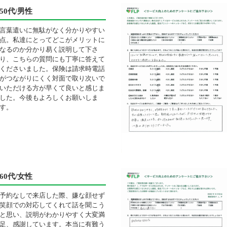
50代/男性
言葉遣いに無駄がなく分かりやすい
点。私達にとってどこがメリットに
なるのか分かり易く説明して下さ
り、こちらの質問にも丁寧に答えて
くださいました。保険は請求時電話
がつながりにくく対面で取り次いで
いただける方が早くて良いと感じま
した。今後もよろしくお願いしま
す。
60代/女性
予約なしで来店した際、嫌な顔せず
笑顔での対応してくれて話を聞こう
と思い、説明がわかりやすく大変満
足、感謝しています。本当に有難う