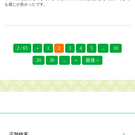
も感じが良かったです。
2 / 65
«
1
2
3
4
5
...
10
20
30
...
»
最後 »
店舗検索