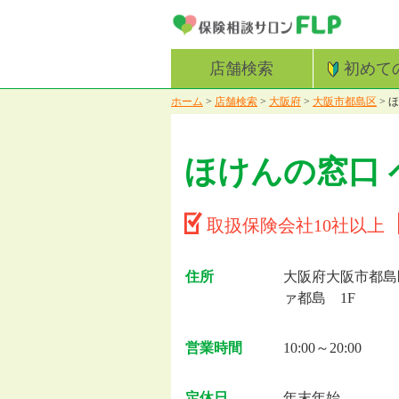
店舗検索
初めて
ホーム
>
店舗検索
>
大阪府
>
大阪市都島区
>
ほ
ほけんの窓口
取扱保険会社10社以上
住所
大阪府大阪市都島区友
ァ都島 1F
営業時間
10:00～20:00
定休日
年末年始