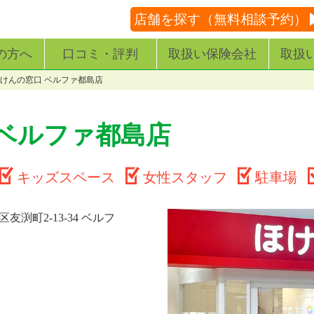
店舗を探す（無料相談予約）
の方へ
口コミ・評判
取扱い保険会社
取扱
けんの窓口 ベルファ都島店
 ベルファ都島店
キッズスペース
女性スタッフ
駐車場
渕町2-13-34 ベルフ