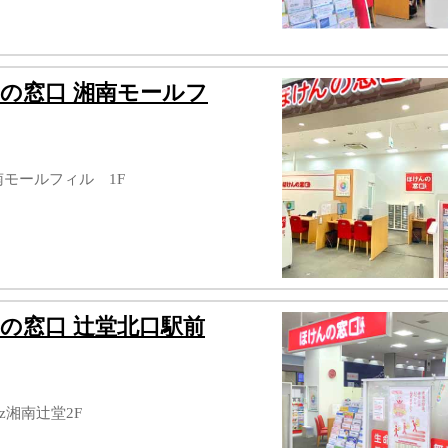
の窓口 湘南モールフ
南モールフィル 1F
の窓口 辻堂北口駅前
uz湘南辻堂2F