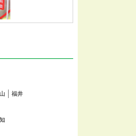
山
福井
知