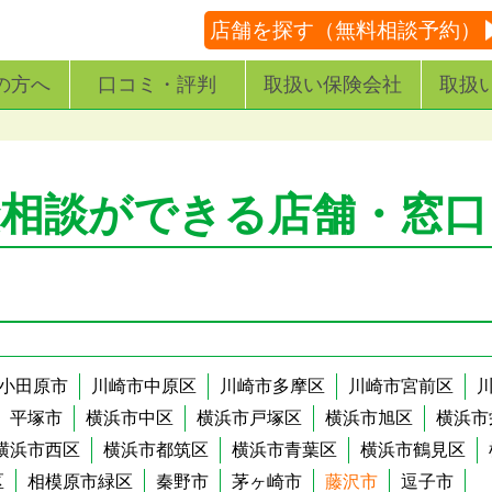
店舗を探す（無料相談予約）
の方へ
口コミ・評判
取扱い保険会社
取扱
険相談ができる店舗・窓口
小田原市
川崎市中原区
川崎市多摩区
川崎市宮前区
平塚市
横浜市中区
横浜市戸塚区
横浜市旭区
横浜市
横浜市西区
横浜市都筑区
横浜市青葉区
横浜市鶴見区
区
相模原市緑区
秦野市
茅ヶ崎市
藤沢市
逗子市