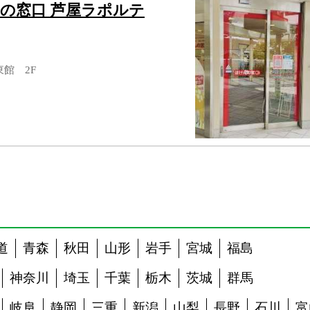
の窓口 芦屋ラポルテ
東館 2F
道
青森
秋田
山形
岩手
宮城
福島
神奈川
埼玉
千葉
栃木
茨城
群馬
岐阜
静岡
三重
新潟
山梨
長野
石川
富