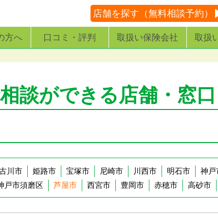
店舗を探す（無料相談予約）
の方へ
口コミ・評判
取扱い保険会社
取扱
険相談ができる店舗・窓口
古川市
姫路市
宝塚市
尼崎市
川西市
明石市
神戸
神戸市須磨区
芦屋市
西宮市
豊岡市
赤穂市
高砂市