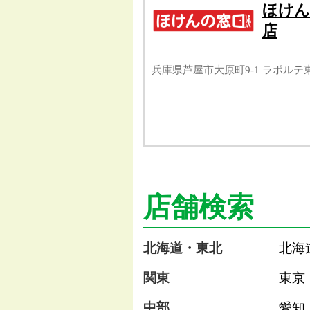
ほけん
店
兵庫県芦屋市大原町9-1 ラポルテ
店舗検索
北海道・東北
北海
関東
東京
中部
愛知