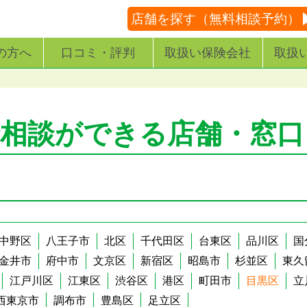
店舗を探す（無料相談予約）
の方へ
口コミ・評判
取扱い保険会社
取扱
険相談ができる店舗・窓口
中野区
八王子市
北区
千代田区
台東区
品川区
国
金井市
府中市
文京区
新宿区
昭島市
杉並区
東久
江戸川区
江東区
渋谷区
港区
町田市
目黒区
立
西東京市
調布市
豊島区
足立区