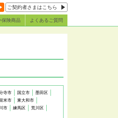
ご契約者さまはこちら
い保険商品
よくあるご質問
分寺市
国立市
墨田区
留米市
東大和市
川市
練馬区
荒川区