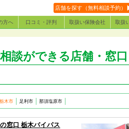
店舗を探す（無料相談予約）
の方へ
口コミ・評判
取扱い保険会社
取扱
険相談ができる店舗・窓口
栃木市
足利市
那須塩原市
の窓口 栃木バイパス