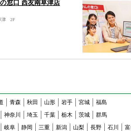
の窓口 西友南草津店
草津 2F
道
青森
秋田
山形
岩手
宮城
福島
神奈川
埼玉
千葉
栃木
茨城
群馬
岐阜
静岡
三重
新潟
山梨
長野
石川
富