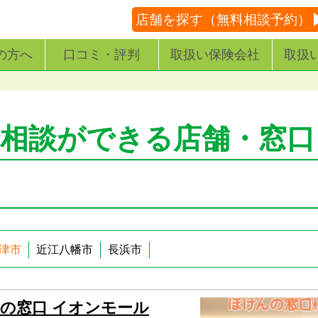
店舗を探す（無料相談予約）
の方へ
口コミ・評判
取扱い保険会社
取扱
険相談ができる店舗・窓口
津市
近江八幡市
長浜市
の窓口 イオンモール