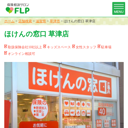
ホーム
>
店舗検索
>
滋賀県
>
草津市
>
ほけんの窓口 草津店
ほけんの窓口 草津店
取扱保険会社10社以上
キッズスペース
女性スタッフ
駐車場
オンライン相談可