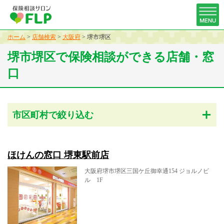
ホーム
>
店舗検索
>
大阪府
>
堺市堺区
堺市堺区で保険相談ができる店舗・窓
口
市区町村で絞り込む
ほけんの窓口 堺東駅前店
大阪府堺市堺区三国ケ丘御幸通154 ジョルノビ
ル 1F