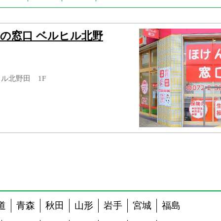
の窓口 ベルヒル北野
ヒル北野田 1F
道
青森
秋田
山形
岩手
宮城
福島