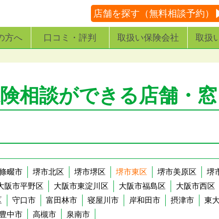
店舗を探す（無料相談予約）
の方へ
口コミ・評判
取扱い保険会社
取扱
保険相談ができる店舗・窓
條畷市
堺市北区
堺市堺区
堺市東区
堺市美原区
堺
大阪市平野区
大阪市東淀川区
大阪市福島区
大阪市西区
区
守口市
富田林市
寝屋川市
岸和田市
摂津市
東
豊中市
高槻市
泉南市