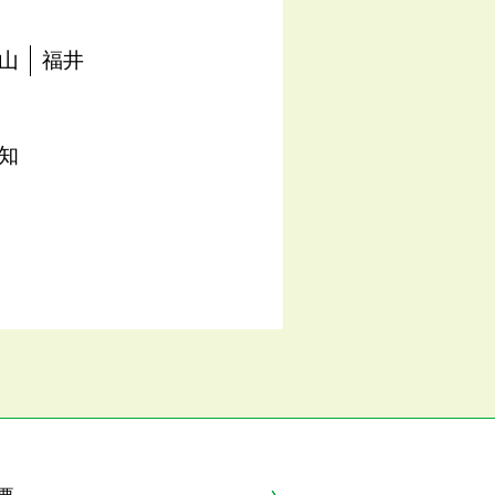
山
福井
知