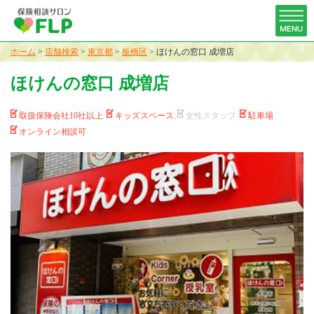
ホーム
>
店舗検索
>
東京都
>
板橋区
>
ほけんの窓口 成増店
ほけんの窓口 成増店
取扱保険会社10社以上
キッズスペース
女性スタッフ
駐車場
オンライン相談可