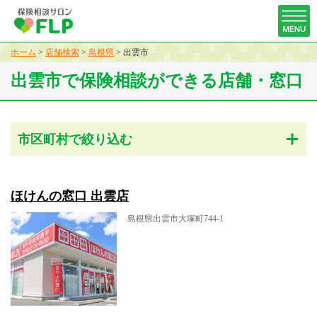
ホーム
>
店舗検索
>
島根県
>
出雲市
出雲市で保険相談ができる店舗・窓口
市区町村で絞り込む
ほけんの窓口 出雲店
島根県出雲市大塚町744-1