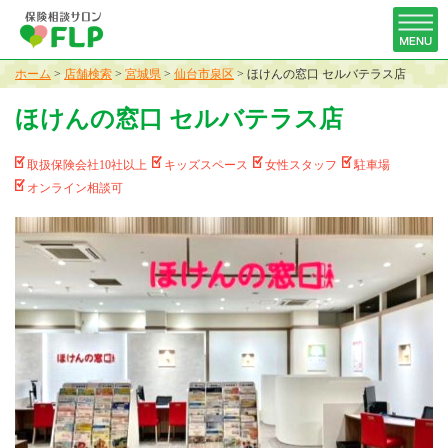
ホーム
>
店舗検索
>
宮城県
>
仙台市泉区
>
ほけんの窓口 セルバテラス店
ほけんの窓口 セルバテラス店
取扱保険会社10社以上
キッズスペース
女性スタッフ
駐車場
オンライン相談可