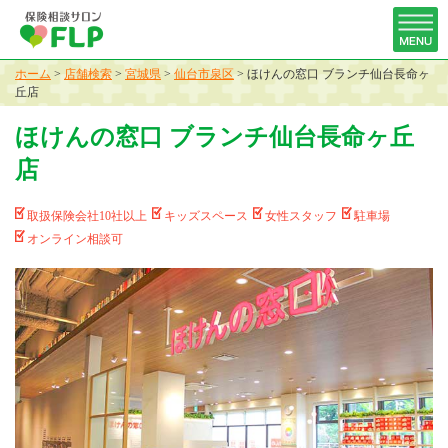
ホーム
>
店舗検索
>
宮城県
>
仙台市泉区
>
ほけんの窓口 ブランチ仙台長命ヶ
丘店
ほけんの窓口 ブランチ仙台長命ヶ丘
店
取扱保険会社10社以上
キッズスペース
女性スタッフ
駐車場
オンライン相談可