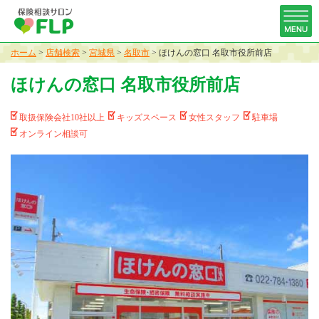
ホーム
>
店舗検索
>
宮城県
>
名取市
>
ほけんの窓口 名取市役所前店
ほけんの窓口 名取市役所前店
取扱保険会社10社以上
キッズスペース
女性スタッフ
駐車場
オンライン相談可