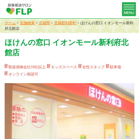
ホーム
>
店舗検索
>
宮城県
>
宮城郡利府町
>
ほけんの窓口 イオンモール新利
府北館店
ほけんの窓口 イオンモール新利府北
館店
取扱保険会社10社以上
キッズスペース
女性スタッフ
駐車場
オンライン相談可