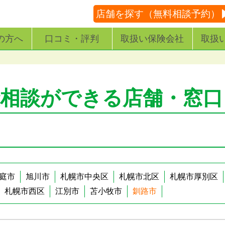
店舗を探す（無料相談予約）
の方へ
口コミ・評判
取扱い保険会社
取扱
険相談ができる店舗・窓口
庭市
旭川市
札幌市中央区
札幌市北区
札幌市厚別区
札幌市西区
江別市
苫小牧市
釧路市