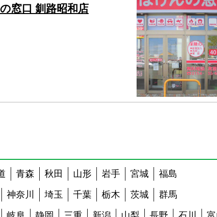
の窓口 釧路昭和店
道
青森
秋田
山形
岩手
宮城
福島
神奈川
埼玉
千葉
栃木
茨城
群馬
岐阜
静岡
三重
新潟
山梨
長野
石川
富