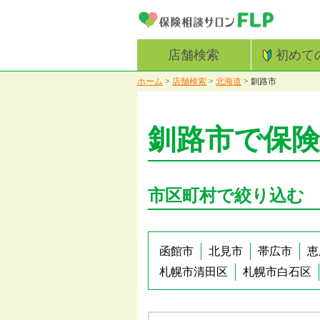
店舗検索
初めて
ホーム
>
店舗検索
>
北海道
>
釧路市
釧路市で保
市区町村で絞り込む
函館市
北見市
帯広市
恵
札幌市清田区
札幌市白石区