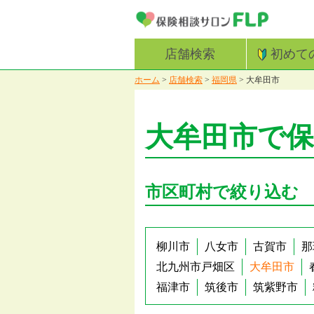
店舗検索
初めて
ホーム
>
店舗検索
>
福岡県
>
大牟田市
大牟田市で
市区町村で絞り込む
柳川市
八女市
古賀市
那
北九州市戸畑区
大牟田市
福津市
筑後市
筑紫野市