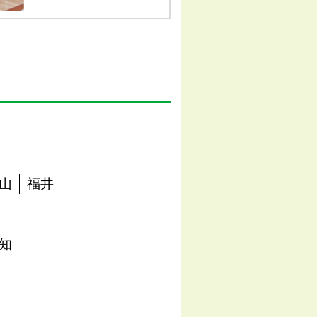
山
福井
知