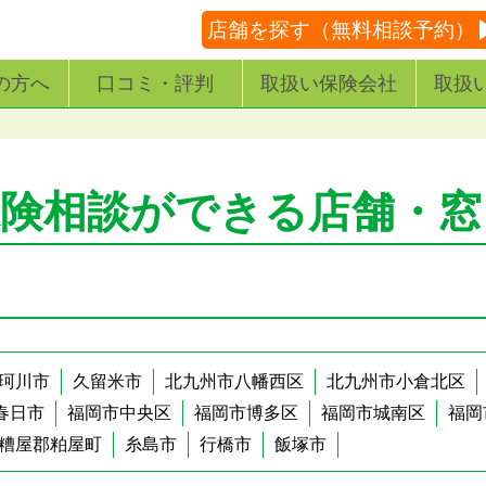
店舗を探す（無料相談予約）
の方へ
口コミ・評判
取扱い保険会社
取扱
保険相談ができる店舗・窓
珂川市
久留米市
北九州市八幡西区
北九州市小倉北区
春日市
福岡市中央区
福岡市博多区
福岡市城南区
福岡
糟屋郡粕屋町
糸島市
行橋市
飯塚市