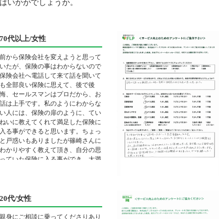
はいかがでしょうか。
70代以上/女性
前から保険会社を変えようと思って
いたが、保険の事はわからないので
保険会社へ電話して来て話を聞いて
も全部良い保険に思えて、後で後
悔、セールスマンはプロだから、お
話は上手です。私のようにわからな
い人には、保険の扉のように、てい
ねいに教えてくれて満足した保険に
入る事ができると思います。ちょっ
と戸惑いもありましたが篠崎さんに
わかりやすく教えて頂き、自分の思
っていた保険に入る事ができ、大満
足です。
20代/女性
親身にご相談に乗ってくださりあり