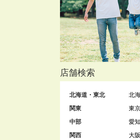
店舗検索
北海道・東北
北
関東
東
中部
愛
関西
大