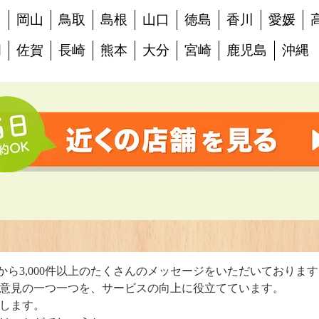
島
岡山
鳥取
島根
山口
徳島
香川
愛媛
岡
佐賀
長崎
熊本
大分
宮崎
鹿児島
沖縄
判
から3,000件以上のたくさんのメッセージをいただいておりま
意見の一つ一つを、サービスの向上に役立てています。
します。