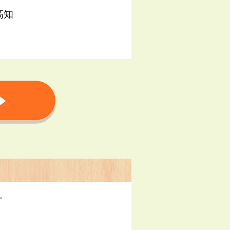
高知
す。