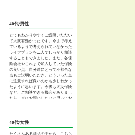
40代/男性
とてもわかりやすくご説明いただい
て大変有難かったです。今まで考え
ているようで考えられていなかった
ライフプランを二人でしっかり相談
することもできました。また、各保
険会社やこれまで加入していた保険
の良い点、自分達にとって不都合な
点もご説明いただき、どういった点
に注意すれば良いのかも少しわかっ
たように思います。今後も火災保険
など、ご相談できる機会がありまし
たら、ぜひお願いしたいと思ってお
ります。
40代/女性
たくさんある商品の中から、こちら