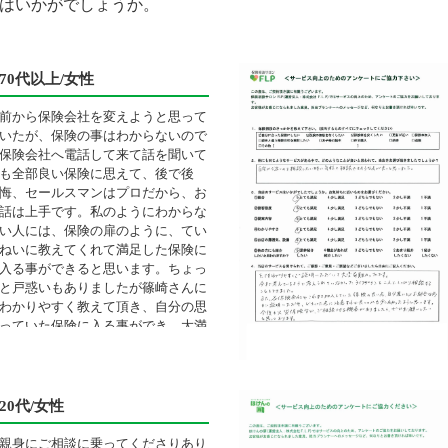
はいかがでしょうか。
70代以上/女性
前から保険会社を変えようと思って
いたが、保険の事はわからないので
保険会社へ電話して来て話を聞いて
も全部良い保険に思えて、後で後
悔、セールスマンはプロだから、お
話は上手です。私のようにわからな
い人には、保険の扉のように、てい
ねいに教えてくれて満足した保険に
入る事ができると思います。ちょっ
と戸惑いもありましたが篠崎さんに
わかりやすく教えて頂き、自分の思
っていた保険に入る事ができ、大満
足です。
20代/女性
親身にご相談に乗ってくださりあり