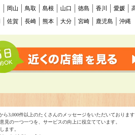
島
岡山
鳥取
島根
山口
徳島
香川
愛媛
岡
佐賀
長崎
熊本
大分
宮崎
鹿児島
沖縄
判
から3,000件以上のたくさんのメッセージをいただいておりま
意見の一つ一つを、サービスの向上に役立てています。
します。