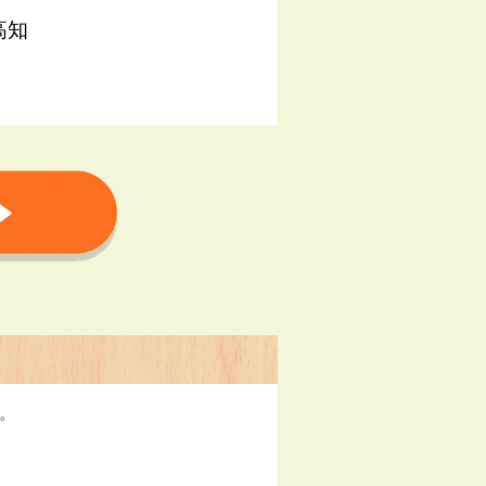
高知
す。