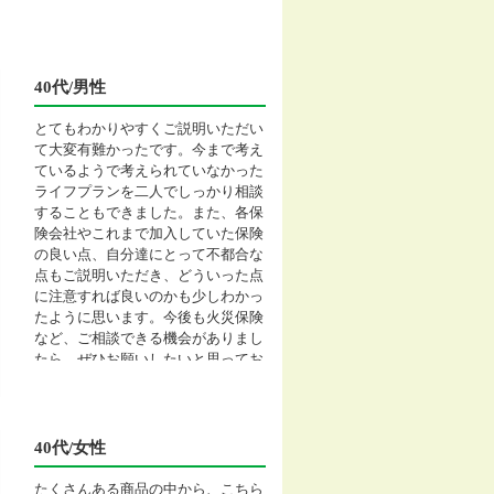
40代/男性
とてもわかりやすくご説明いただい
て大変有難かったです。今まで考え
ているようで考えられていなかった
ライフプランを二人でしっかり相談
することもできました。また、各保
険会社やこれまで加入していた保険
の良い点、自分達にとって不都合な
点もご説明いただき、どういった点
に注意すれば良いのかも少しわかっ
たように思います。今後も火災保険
など、ご相談できる機会がありまし
たら、ぜひお願いしたいと思ってお
ります。
40代/女性
たくさんある商品の中から、こちら