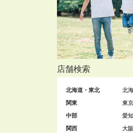
店舗検索
北海道・東北
北
関東
東
中部
愛
関西
大