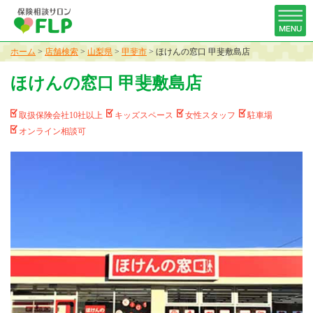
ホーム
>
店舗検索
>
山梨県
>
甲斐市
>
ほけんの窓口 甲斐敷島店
ほけんの窓口 甲斐敷島店
取扱保険会社10社以上
キッズスペース
女性スタッフ
駐車場
オンライン相談可