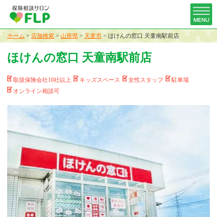
ホーム
>
店舗検索
>
山形県
>
天童市
>
ほけんの窓口 天童南駅前店
ほけんの窓口 天童南駅前店
取扱保険会社10社以上
キッズスペース
女性スタッフ
駐車場
オンライン相談可