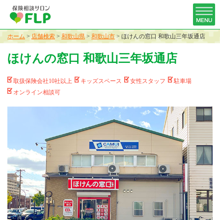
ホーム
>
店舗検索
>
和歌山県
>
和歌山市
>
ほけんの窓口 和歌山三年坂通店
ほけんの窓口 和歌山三年坂通店
取扱保険会社10社以上
キッズスペース
女性スタッフ
駐車場
オンライン相談可