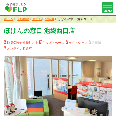
ホーム
>
店舗検索
>
東京都
>
豊島区
>
ほけんの窓口 池袋西口店
ほけんの窓口 池袋西口店
取扱保険会社10社以上
キッズスペース
女性スタッフ
駐車場
オンライン相談可