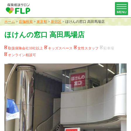
ホーム
>
店舗検索
>
東京都
>
新宿区
>
ほけんの窓口 高田馬場店
ほけんの窓口 高田馬場店
取扱保険会社10社以上
キッズスペース
女性スタッフ
駐車場
オンライン相談可