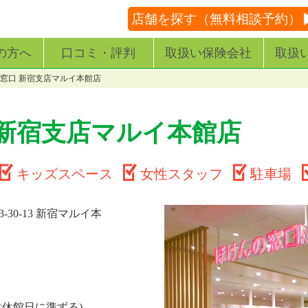
店舗を探す（無料相談予約）
の方へ
口コミ・評判
取扱い保険会社
取扱
窓口 新宿支店マルイ本館店
 新宿支店マルイ本館店
キッズスペース
女性スタッフ
駐車場
30-13 新宿マルイ本
設休館日に準ずる)