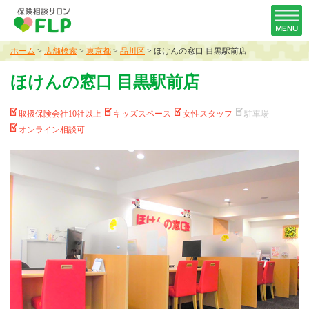
ホーム
>
店舗検索
>
東京都
>
品川区
>
ほけんの窓口 目黒駅前店
ほけんの窓口 目黒駅前店
取扱保険会社10社以上
キッズスペース
女性スタッフ
駐車場
オンライン相談可