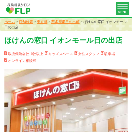
ホーム
>
店舗検索
>
東京都
>
西多摩郡日の出町
>
ほけんの窓口 イオンモール
日の出店
ほけんの窓口 イオンモール日の出店
取扱保険会社10社以上
キッズスペース
女性スタッフ
駐車場
オンライン相談可