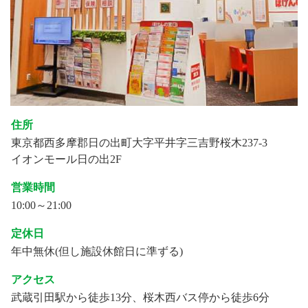
住所
東京都西多摩郡日の出町大字平井字三吉野桜木237-3
イオンモール日の出2F
営業時間
10:00～21:00
定休日
年中無休(但し施設休館日に準ずる)
アクセス
武蔵引田駅から徒歩13分、桜木西バス停から徒歩6分