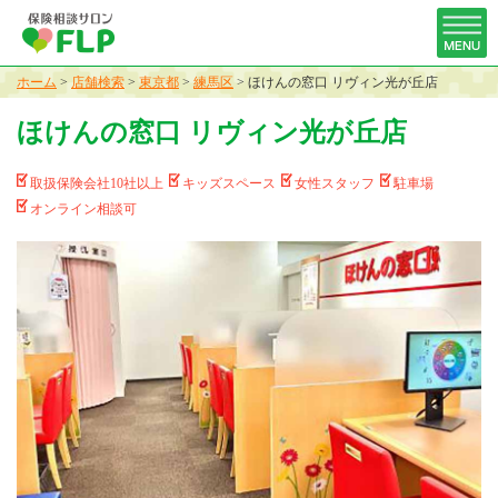
ホーム
>
店舗検索
>
東京都
>
練馬区
>
ほけんの窓口 リヴィン光が丘店
ほけんの窓口 リヴィン光が丘店
取扱保険会社10社以上
キッズスペース
女性スタッフ
駐車場
オンライン相談可