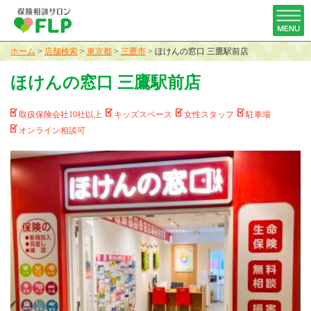
ホーム
>
店舗検索
>
東京都
>
三鷹市
>
ほけんの窓口 三鷹駅前店
ほけんの窓口 三鷹駅前店
取扱保険会社10社以上
キッズスペース
女性スタッフ
駐車場
オンライン相談可