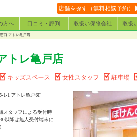
店舗を探す（無料相談予約）
の方へ
口コミ・評判
取扱い保険会社
取扱
窓口 アトレ亀戸店
 アトレ亀戸店
キッズスペース
女性スタッフ
駐車場
1-1 アトレ亀戸6F
0/※店舗スタッフによる受付時
0(18:30以降は無人受付端末に
）