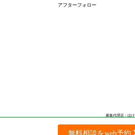
アフターフォロー
募集代理店：ほけ
アトレ亀戸店に
無料相談をweb予約