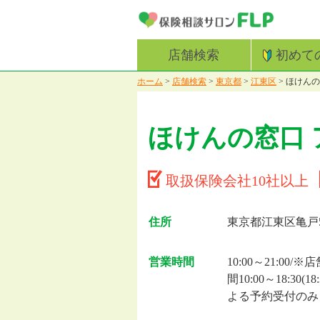
店舗検索
初めて
ホーム
>
店舗検索
>
東京都
>
江東区
>
ほけんの
ほけんの窓口
取扱保険会社10社以上
住所
東京都江東区亀戸5-
営業時間
10:00～21:0
間10:00～18:3
よる予約受付のみ