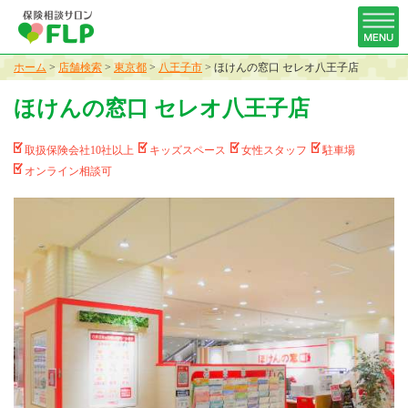
ホーム
>
店舗検索
>
東京都
>
八王子市
>
ほけんの窓口 セレオ八王子店
ほけんの窓口 セレオ八王子店
取扱保険会社10社以上
キッズスペース
女性スタッフ
駐車場
オンライン相談可