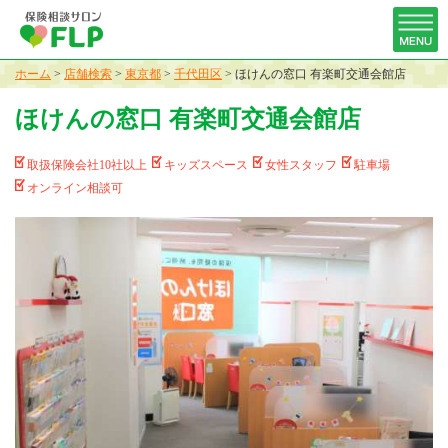
ホーム
>
店舗検索
>
東京都
>
千代田区
>
ほけんの窓口 有楽町交通会館店
ほけんの窓口 有楽町交通会館店
取扱保険会社10社以上
キッズスペース
女性スタッフ
駐車場
オンライン相談可