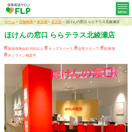
ホーム
>
店舗検索
>
東京都
>
足立区
>
ほけんの窓口 ららテラス北綾瀬店
ほけんの窓口 ららテラス北綾瀬店
取扱保険会社10社以上
キッズスペース
女性スタッフ
駐車場
オンライン相談可