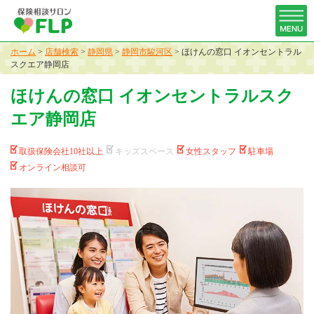
ホーム
>
店舗検索
>
静岡県
>
静岡市駿河区
>
ほけんの窓口 イオンセントラル
スクエア静岡店
ほけんの窓口 イオンセントラルスク
エア静岡店
取扱保険会社10社以上
キッズスペース
女性スタッフ
駐車場
オンライン相談可