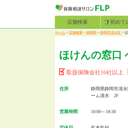
店舗検索
初めて
ホーム
>
店舗検索
>
静岡県
>
静岡市清水区
>
ほ
ほけんの窓口
取扱保険会社10社以上
住所
静岡県静岡市清水区
ーム清水 2F
営業時間
10:00～18:30
定休日
年末年始