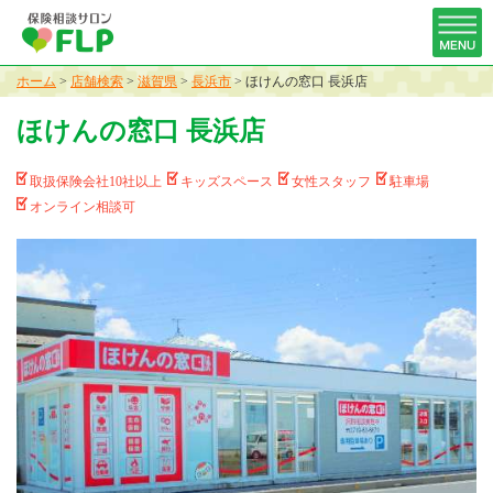
ホーム
>
店舗検索
>
滋賀県
>
長浜市
>
ほけんの窓口 長浜店
ほけんの窓口 長浜店
取扱保険会社10社以上
キッズスペース
女性スタッフ
駐車場
オンライン相談可