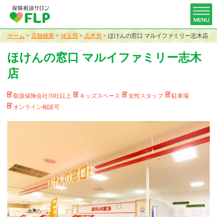
ホーム
>
店舗検索
>
埼玉県
>
志木市
>
ほけんの窓口 マルイファミリー志木店
ほけんの窓口 マルイファミリー志木
店
取扱保険会社10社以上
キッズスペース
女性スタッフ
駐車場
オンライン相談可