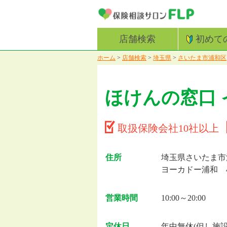
店舗検索
初めて
ホーム
>
店舗検索
>
埼玉県
>
さいたま市浦和区
ほけんの窓口
取扱保険会社10社以上
住所
埼玉県さいたま市浦
ヨーカドー浦和 
営業時間
10:00～20:00
定休日
年中無休(但し施