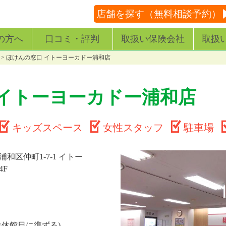
店舗を探す（無料相談予約）
の方へ
口コミ・評判
取扱い保険会社
取扱
>
ほけんの窓口 イトーヨーカドー浦和店
 イトーヨーカドー浦和店
キッズスペース
女性スタッフ
駐車場
和区仲町1-7-1 イトー
4F
設休館日に準ずる)