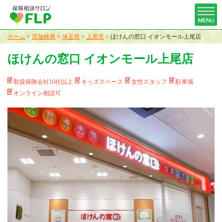
ホーム
>
店舗検索
>
埼玉県
>
上尾市
>
ほけんの窓口 イオンモール上尾店
ほけんの窓口 イオンモール上尾店
取扱保険会社10社以上
キッズスペース
女性スタッフ
駐車場
オンライン相談可